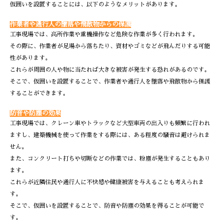
仮囲いを設置することには、以下のようなメリットがあります。
作業者や通行人の墜落や飛散物からの保護
工事現場では、高所作業や重機操作など危険な作業が多く行われます。
その際に、作業者が足場から落ちたり、資材やゴミなどが飛んだりする可能
性があります。
これらが周囲の人や物に当たれば大きな被害が発生する恐れがあるのです。
そこで、仮囲いを設置することで、作業者や通行人を墜落や飛散物から保護
することができます。
防音や防塵の効果
工事現場では、クレーン車やトラックなど大型車両の出入りも頻繁に行われ
ますし、建築機械を使って作業をする際には、ある程度の騒音は避けられま
せん。
また、コンクリート打ちや切断などの作業では、粉塵が発生することもあり
ます。
これらが近隣住民や通行人に不快感や健康被害を与えることも考えられま
す。
そこで、仮囲いを設置することで、防音や防塵の効果を得ることが可能で
す。