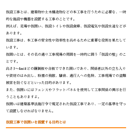
仮設工事とは、建築物や土木構造物などの本工事を行うために必要な、一時
的な施設や機器を設置する工事のことです。
例えば、足場や仮囲い、仮設トイレや仮設倉庫、仮設電気や仮設水道などが
あります。
仮設工事は、本工事の安全性や効率性を高めるために重要な役割を果たして
います。
仮囲いとは、その名の通り工事現場の周囲を一時的に囲う「仮設の壁」のこ
とです。
高さ3〜4mほどの鋼製板や合板でできた囲いであり、関係者以外の立ち入り
や資材のはみ出し、粉塵の飛散、騒音、通行人への危険、工事現場での盗難
被害を防ぐなどといった目的があります。
また、仮囲いにはフェンスやフラットパネルを使用して工事関係の掲示を行
うこともありますよ。
仮囲いは建築基準法施行令で規定された仮設工事であり、一定の基準を守っ
て設置しなければなりません。
仮設工事で仮囲いを設置する目的とは