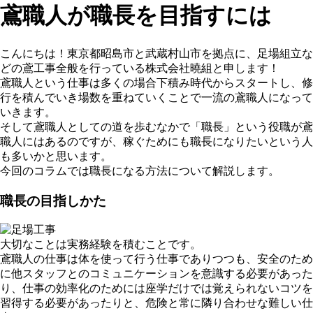
鳶職人が職長を目指すには
こんにちは！東京都昭島市と武蔵村山市を拠点に、足場組立な
どの鳶工事全般を行っている株式会社曉組と申します！
鳶職人という仕事は多くの場合下積み時代からスタートし、修
行を積んでいき場数を重ねていくことで一流の鳶職人になって
いきます。
そして鳶職人としての道を歩むなかで「職長」という役職が鳶
職人にはあるのですが、稼ぐためにも職長になりたいという人
も多いかと思います。
今回のコラムでは職長になる方法について解説します。
職長の目指しかた
大切なことは実務経験を積むことです。
鳶職人の仕事は体を使って行う仕事でありつつも、安全のため
に他スタッフとのコミュニケーションを意識する必要があった
り、仕事の効率化のためには座学だけでは覚えられないコツを
習得する必要があったりと、危険と常に隣り合わせな難しい仕