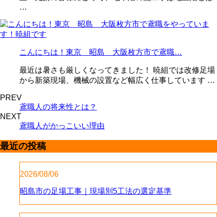
…
こんにちは！東京 昭島 大阪枚方市で鳶職…
最近は暑さも厳しくなってきました！ 暁組では改修足場
から新築現場、機械の設置など幅広く仕事しています …
PREV
鳶職人の将来性とは？
NEXT
鳶職人がかっこいい理由
最近の投稿
2026/08/06
昭島市の足場工事｜現場別5工法の選定基準