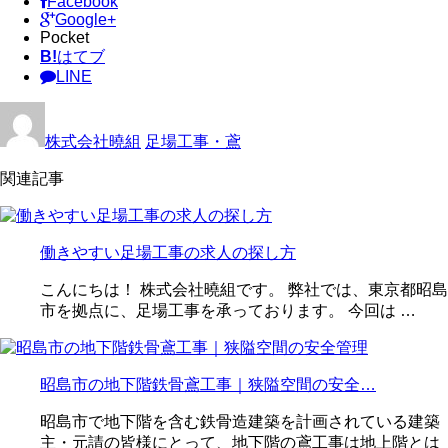
Facebook
Google+
Pocket
B!
はてブ
LINE
株式会社曉組
足場工事・鳶
関連記事
働きやすい足場工事の求人の探し方
こんにちは！ 株式会社曉組です。 弊社では、東京都昭島
市を拠点に、足場工事を承っております。 今回は …
昭島市の地下階鉄骨鳶工事｜狭隘空間の安全…
昭島市で地下階を含む鉄骨造建築を計画されている建築
主・元請の皆様にとって、地下階の鳶工事は地上階とは