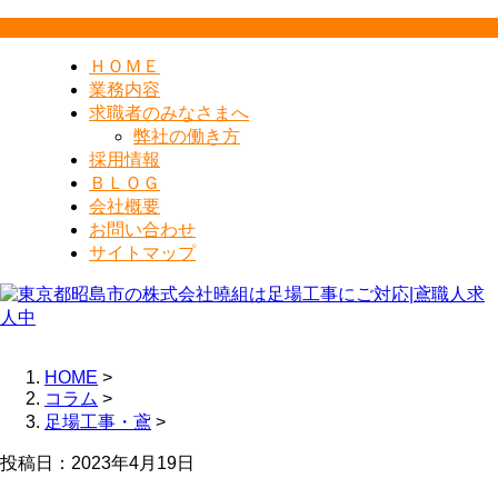
ＨＯＭＥ
業務内容
求職者のみなさまへ
弊社の働き方
採用情報
ＢＬＯＧ
会社概要
お問い合わせ
サイトマップ
HOME
>
コラム
>
足場工事・鳶
>
投稿日：2023年4月19日