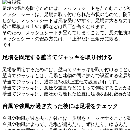
足場の揺れを防ぐためには、メッシュシートをたたむことが
メッシュシートは、足場に取り付けられた布状のもので、防
しかし、メッシュシートは風を受けやすく、足場に大きな力
特に屋根より上や四隅などは風圧が高くなります。
そのため、メッシュシートを畳んでしまうことで、風の抵抗
メッシュシートの畳み方には、「上部だけ三角形に絞る」、
です。
足場を固定する壁当てジャッキを取り付ける
足場を固定するためには、壁当てジャッキを取り付けること
壁当てジャッキとは、足場と建物の間に挟んで設置する金属
壁当てジャッキは、通常は2段以上重ねて設置されます。
壁当てジャッキは、風圧や重量などによって伸縮することが
壁当てジャッキは、建物から離れた位置に足場を組む必要が
台風や強風が過ぎ去った後には足場をチェック
台風や強風が過ぎ去った後には、足場をチェックすることが
台風や強風によって、足場が傷んだり、ずれたり、ゆるんだ