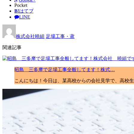
Pocket
B!
はてブ
LINE
株式会社曉組
足場工事・鳶
関連記事
昭島 三多摩で足場工事全般してます！株式…
こんにちは！今日は、某高校からの会社見学で、高校生