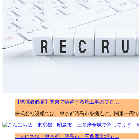
【求職者必見】関東で活躍する鳶工事のプロ…
株式会社曉組では、東京都昭島市を拠点に、関東一円で
こんにちは 東京都 昭島市 三多摩全域で…