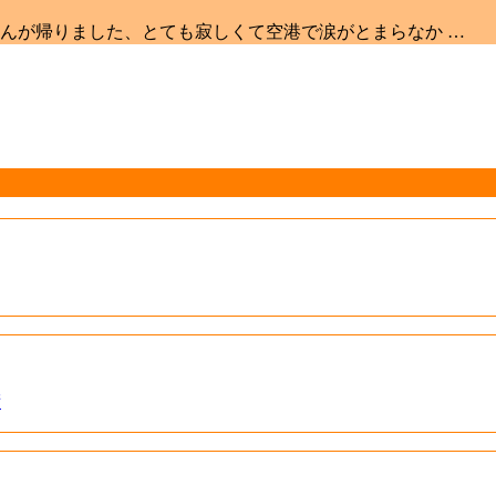
んが帰りました、とても寂しくて空港で涙がとまらなか …
術