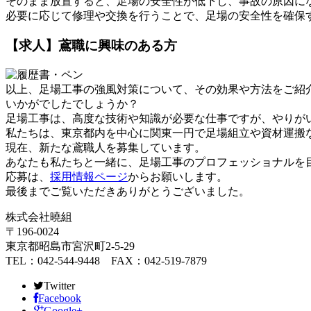
そのまま放置すると、足場の安全性が低下し、事故の原因に
必要に応じて修理や交換を行うことで、足場の安全性を確保
【求人】鳶職に興味のある方
以上、足場工事の強風対策について、その効果や方法をご紹
いかがでしたでしょうか？
足場工事は、高度な技術や知識が必要な仕事ですが、やりが
私たちは、東京都内を中心に関東一円で足場組立や資材運搬
現在、新たな鳶職人を募集しています。
あなたも私たちと一緒に、足場工事のプロフェッショナルを
応募は、
採用情報ページ
からお願いします。
最後までご覧いただきありがとうございました。
株式会社曉組
〒196-0024
東京都昭島市宮沢町2-5-29
TEL：042-544-9448 FAX：042-519-7879
Twitter
Facebook
Google+