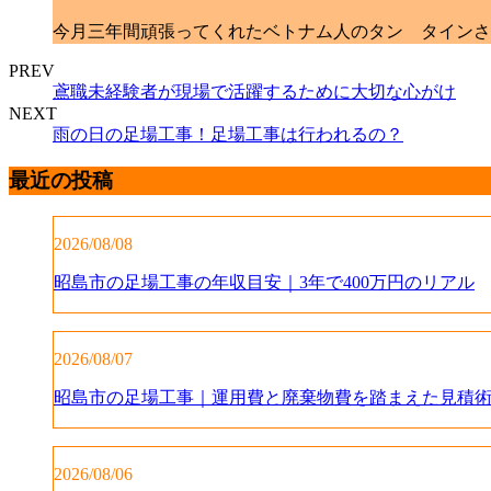
今月三年間頑張ってくれたベトナム人のタン タインさ
PREV
鳶職未経験者が現場で活躍するために大切な心がけ
NEXT
雨の日の足場工事！足場工事は行われるの？
最近の投稿
2026/08/08
昭島市の足場工事の年収目安｜3年で400万円のリアル
2026/08/07
昭島市の足場工事｜運用費と廃棄物費を踏まえた見積
2026/08/06