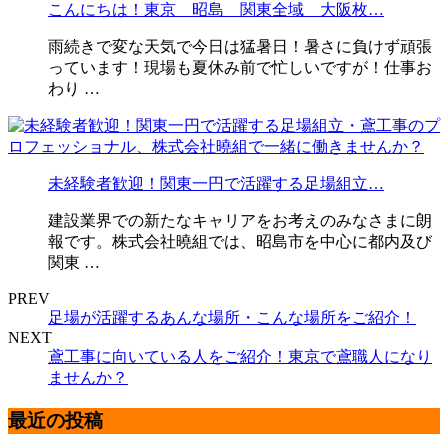
こんにちは！東京 昭島 関東全域 大阪枚…
雨続きで変な天気で今日は猛暑日！暑さに負けず頑張
っています！現場も夏休み前で忙しいですが！仕事お
わり …
未経験者歓迎！関東一円で活躍する足場組立…
建設業界での新たなキャリアをお考えのみなさまに朗
報です。株式会社曉組では、昭島市を中心に都内及び
関東 …
PREV
足場が活躍するあんな場所・こんな場所をご紹介！
NEXT
鳶工事に向いている人をご紹介！東京で鳶職人になり
ませんか？
最近の投稿