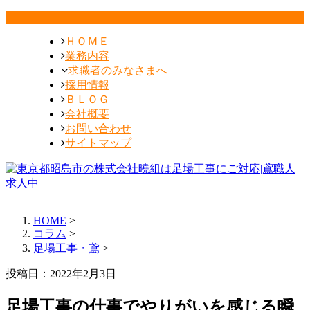
ＨＯＭＥ
業務内容
求職者のみなさまへ
採用情報
ＢＬＯＧ
会社概要
お問い合わせ
サイトマップ
HOME
>
コラム
>
足場工事・鳶
>
投稿日：2022年2月3日
足場工事の仕事でやりがいを感じる瞬