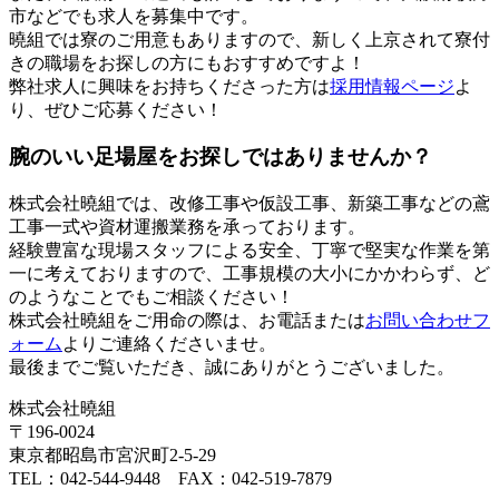
市などでも求人を募集中です。
曉組では寮のご用意もありますので、新しく上京されて寮付
きの職場をお探しの方にもおすすめですよ！
弊社求人に興味をお持ちくださった方は
採用情報ページ
よ
り、ぜひご応募ください！
腕のいい足場屋をお探しではありませんか？
株式会社曉組では、改修工事や仮設工事、新築工事などの鳶
工事一式や資材運搬業務を承っております。
経験豊富な現場スタッフによる安全、丁寧で堅実な作業を第
一に考えておりますので、工事規模の大小にかかわらず、ど
のようなことでもご相談ください！
株式会社曉組をご用命の際は、お電話または
お問い合わせフ
ォーム
よりご連絡くださいませ。
最後までご覧いただき、誠にありがとうございました。
株式会社曉組
〒196-0024
東京都昭島市宮沢町2-5-29
TEL：042-544-9448 FAX：042-519-7879