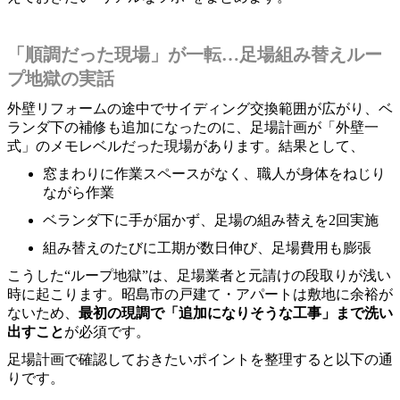
「順調だった現場」が一転…足場組み替えルー
プ地獄の実話
外壁リフォームの途中でサイディング交換範囲が広がり、ベ
ランダ下の補修も追加になったのに、足場計画が「外壁一
式」のメモレベルだった現場があります。結果として、
窓まわりに作業スペースがなく、職人が身体をねじり
ながら作業
ベランダ下に手が届かず、足場の組み替えを2回実施
組み替えのたびに工期が数日伸び、足場費用も膨張
こうした“ループ地獄”は、足場業者と元請けの段取りが浅い
時に起こります。昭島市の戸建て・アパートは敷地に余裕が
ないため、
最初の現調で「追加になりそうな工事」まで洗い
出すこと
が必須です。
足場計画で確認しておきたいポイントを整理すると以下の通
りです。