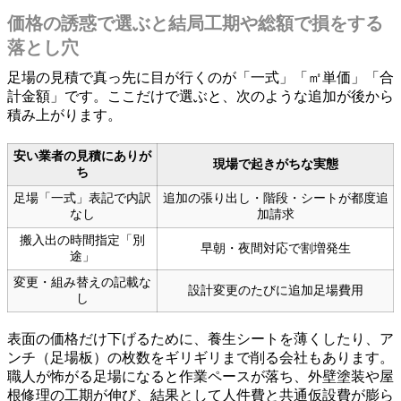
価格の誘惑で選ぶと結局工期や総額で損をする
落とし穴
足場の見積で真っ先に目が行くのが「一式」「㎡単価」「合
計金額」です。ここだけで選ぶと、次のような追加が後から
積み上がります。
安い業者の見積にありが
現場で起きがちな実態
ち
足場「一式」表記で内訳
追加の張り出し・階段・シートが都度追
なし
加請求
搬入出の時間指定「別
早朝・夜間対応で割増発生
途」
変更・組み替えの記載な
設計変更のたびに追加足場費用
し
表面の価格だけ下げるために、養生シートを薄くしたり、ア
ンチ（足場板）の枚数をギリギリまで削る会社もあります。
職人が怖がる足場になると作業ペースが落ち、外壁塗装や屋
根修理の工期が伸び、結果として人件費と共通仮設費が膨ら