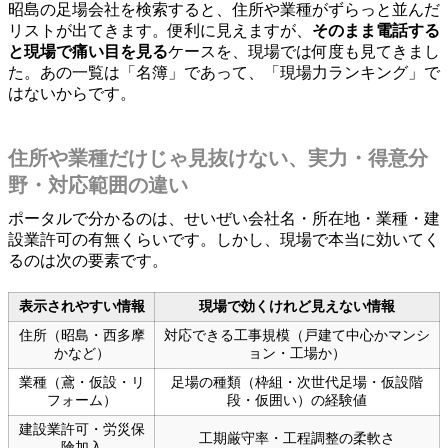
昭島の足場会社を検索すると、住所や業種がずらっと並んだ
リストが出てきます。便利に見えますが、
そのまま電話する
と現場で痛い目を見る
ケースを、現場では何度も見てきまし
た。あの一覧は「名簿」であって、「現場力ランキング」で
はないからです。
住所や業種だけじゃ見抜けない、実力・得意分
野・対応範囲の違い
ポータルで分かるのは、せいぜい会社名・所在地・業種・建
設業許可の有無くらいです。しかし、現場で本当に効いてく
るのは次の要素です。
表示されやすい情報
現場で効くけれど見えない情報
住所（昭島・西多摩
対応できる工事規模（戸建て中心かマンシ
かなど）
ョン・工場か）
業種（鳶・仮設・リ
足場の種類（枠組・次世代足場・仮設階
フォーム）
段・仮囲い）の経験値
建設業許可・労災保
工期厳守率・工程調整の柔軟さ
険加入