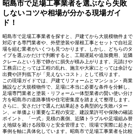
昭島市で足場工事業者を選ぶなら失敗
しないコツや相場が分かる現場ガイ
ド！
昭島市で足場工事業者を探すと、戸建てから大規模物件まで
対応する専門業者や、外壁塗装や屋根工事とセットで自社足
場を組む業者がいくつも見つかります。しかし、どちらのタ
イプを選ぶかだけで判断すると、工期遅延や追加費用、近隣
クレームという形で静かに損失が積み上がります。元請けや
工務店にとっては工程の乱れ、施主や大家にとっては余計な
出費や評判低下が「見えないコスト」として残ります。
この現場ガイドでは、戸建てリフォームとマンション・商業
施設など大規模物件で、足場に本当に必要な条件を分解し、
足場専門業者と塗装・リフォーム一体型業者の賢い使い分け
方を昭島市の道路事情や住宅密集度を踏まえて整理します。
さらに、安さだけで選んだ結果起きる典型的な失敗パター
ン、㎡単価より重要な工程の安定、建設業許可や保険の確認
ポイント、「一式」見積の裏側、近隣トラブルや足場組み替
え地獄を避ける段取りと安全管理まで、現場で実際に起きた
事例を軸に具体化しています。昭島市で足場工事業者を比較