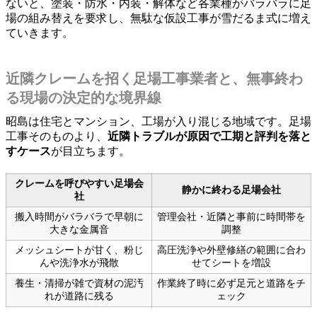
ないと、塗装・防水・内装・解体など各業種がバラバラに足
場の組み替えを要求し、無駄な仮設工事が雪だるま式に増え
ていきます。
近隣クレームを招く足場工事業者と、無事終わ
る現場の決定的な境界線
昭島は住宅とマンション、工場が入り混じる地域です。足場
工事そのものより、
近隣トラブルが原因で工期と評判を落と
すケース
が目立ちます。
クレームを呼びやすい足場会
静かに終わる足場会社
社
搬入時間がバラバラで早朝に
管理会社・近隣と事前に時間帯を
大きな金属音
調整
メッシュシートが甘く、粉じ
高圧洗浄や外壁修繕の範囲に合わ
んや洗浄水が飛散
せてシートを増設
養生・清掃が雑で資材の泥汚
作業終了時に必ず足元と道路をチ
れが道路に残る
ェック