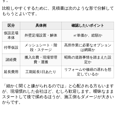
す。
比較しやすくするために、見積書は次のような形で分解して
もらうとよいです。
区分
具体例
確認したいポイント
仮設足場
外壁足場設置・解体
㎡単価か、総額か
本体
メッシュシート・階
高所作業に必要なオプション
付帯仮設
段・ステージ
は網羅か
搬入出費・現場管理
昭島の道路事情を踏まえた設
諸経費
費・運搬
定か
リフォームや修繕の遅れを想
延長費用
工期延長1日あたり
定しているか
「細かく聞くと嫌がられるのでは」と心配される方もいます
が、現場慣れした会社ほど、むしろ歓迎します。曖昧なまま
スタートして後で揉めるほうが、施工側もダメージが大きい
からです。