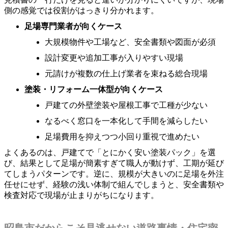
側の感覚では役割がはっきり分かれます。
足場専門業者が向くケース
大規模物件や工場など、安全書類や図面が必須
設計変更や追加工事が入りやすい現場
元請けが複数の仕上げ業者を束ねる総合現場
塗装・リフォーム一体型が向くケース
戸建ての外壁塗装や屋根工事で工種が少ない
なるべく窓口を一本化して手間を減らしたい
足場費用を抑えつつ小回り重視で進めたい
よくあるのは、戸建てで「とにかく安い塗装パック」を選
び、結果として足場が簡素すぎて職人が動けず、工期が延び
てしまうパターンです。逆に、規模が大きいのに足場を外注
任せにせず、経験の浅い体制で組んでしまうと、安全書類や
検査対応で現場が止まりがちになります。
昭島市だからこそ見逃せない道路事情・住宅密