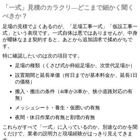
「一式」見積のカラクリ―どこまで細かく聞く
べきか？
足場の見積でよくあるのが、「足場工事一式」「仮設工事一
式」という表現です。一式自体は悪ではありませんが、中身
が曖昧なまま契約すると、あとから追加請求で揉めがちで
す。
特に確認したいのは次の項目です。
足場の種類（くさび式か枠組足場か、次世代足場か）
設置期間と延長単価（何日までが基本料金か、延長1日
の価格）
搬入・搬出の条件（4t車か2t車か、狭小道路対応の有
無）
メッシュシート・養生・仮囲いの有無
夜間・休日作業の有無と割増の有無
これらがすべて「一式」に入っているのか、別途なのかを聞
くだけで、業者の説明力と現場経験がはっきり見えてきま