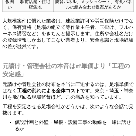
仮囲
駅前店舗・住宅
防音パネル、メッシュシート、有孔パネ
い
密集地
ルの組み合わせ提案があるか
大規模案件に慣れた業者は、建設業許可や労災保険だけでな
く、保有資格（足場の組立て等作業主任者、玉掛け、フルハ
ーネス講習など）をきちんと提示します。住所や会社名だけ
の登録情報しか出してこない業者より、安全意識と現場経験
の差が歴然です。
元請け・管理会社の本音は㎡単価より「工程の
安定感」
元請けや管理会社の財布を本当に圧迫するのは、足場単価で
はなく
工程の乱れによる全体コスト
です。東京・埼玉・神奈
川を飛び回る現場監督ほど、この痛みを知っています。
工程を安定させる足場会社かどうかは、次のような会話で見
抜けます。
仮設計画と外壁・屋根・設備工事の動線を一緒に話せ
るか