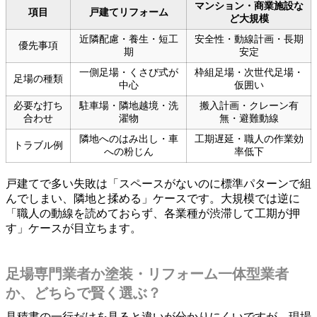
マンション・商業施設な
項目
戸建てリフォーム
ど大規模
近隣配慮・養生・短工
安全性・動線計画・長期
優先事項
期
安定
一側足場・くさび式が
枠組足場・次世代足場・
足場の種類
中心
仮囲い
必要な打ち
駐車場・隣地越境・洗
搬入計画・クレーン有
合わせ
濯物
無・避難動線
隣地へのはみ出し・車
工期遅延・職人の作業効
トラブル例
への粉じん
率低下
戸建てで多い失敗は「スペースがないのに標準パターンで組
んでしまい、隣地と揉める」ケースです。大規模では逆に
「職人の動線を読めておらず、各業種が渋滞して工期が押
す」ケースが目立ちます。
足場専門業者か塗装・リフォーム一体型業者
か、どちらで賢く選ぶ？
見積書の一行だけを見ると違いが分かりにくいですが、現場