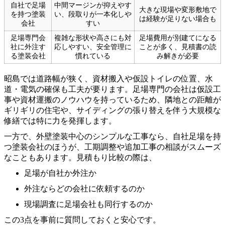
自社で足場
中間マージンが抑えやす
大きな現場や変形敷地で
を持つ塗装
い、段取りが一本化しや
は経験が足りない場合も
会社
すい
足場専門会
複雑な形状や高さにも対
足場費用が別建てになる
社に外注す
応しやすい、安全管理に
ことが多く、見積書の読
る塗装会社
慣れている
み解きが必要
昭島では道路幅が狭く、資材搬入や仮設トイレの位置、水
道・電気の確保も工夫が要ります。足場専門の会社は仮設工
事や資材運搬のノウハウを持っているため、隣地との距離が
ギリギリの住宅や、サイディングの張り替えを伴う大規模な
修繕では特に力を発揮します。
一方で、外壁塗装中心のシンプルな工事なら、自社足場を持
つ塗装会社のほうが、工期調整や追加工事の相談がスムーズ
なこともあります。見積もり比較の際は、
足場が自社か外注か
外注ならどの会社に依頼するのか
現場調査に足場会社も同行するのか
この3点を事前に質問しておくと安心です。