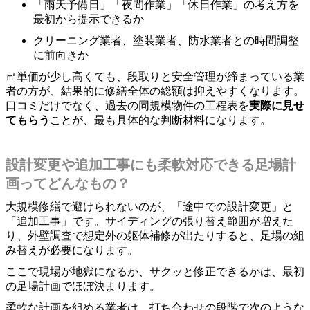
「雨天予備日」「夜間作業」「休日作業」の考え方を
最初から提示できるか
クリーニング業者、塗装業者、防水業者との時間調整
に前向きか
㎡単価が少し高くても、段取りと安全管理が締まっている業
者の方が、結果的に修繕全体の総額は抑えやすくなります。
口コミだけでなく、過去の同規模物件の工程表を
実際に見せ
てもらう
ことが、最も具体的な判断材料になります。
設計変更や追加工事にも柔軟対応できる足場計
画ってどんなもの？
大規模修繕で避けられないのが、「途中での設計変更」と
「追加工事」です。サイディングの張り替え範囲が増えた
り、外壁調査で想定外の躯体補修が出たりすると、足場の組
み替えが必要になります。
ここで現場が地獄になるか、サクッと修正できるかは、最初
の足場計画でほぼ決まります。
柔軟な計画を組める業者は、打ち合わせの段階で次のような