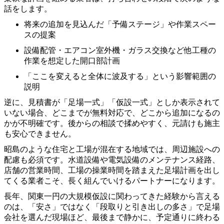
話をします。
将来の追加を見込んだ「予備ステージ」や作業スペー
スの提案
設備配管・エアコン室外機・ガラス交換など他工種の
作業を想定した開口部計画
「ここを変えると全体に波及する」という影響範囲の
説明
逆に、見積書が「足場一式」「仮設一式」としか表示されて
いない場合、どこまでが無料対応で、どこから追加になるの
かが不明確です。後からの相談で揉めやすく、元請けも施主
も安心できません。
昭島のような住宅と工場が混在する地域では、周辺施設への
配慮も必須です。水道設備や電気設備のメンテナンス経路、
店舗の営業時間、工場の操業時間を踏まえた足場計画を出し
てくる業者こそ、長く組んでいけるパートナーになります。
長年、関東一円の大規模仮設に関わってきた経験から言える
のは、「安さ」ではなく「段取りと引き出しの多さ」で足場
会社を選んだ現場ほど、最後まで静かに、予定通りに終わる