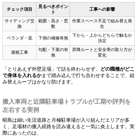
見るべきポイン
チェック項目
工事への影響
ト
サイディング交
範囲・高さ・窓
作業スペース不足で組み替え発
換
数
生
下から・上からどちらで触るか
ベランダ・庇
下側の補修有無
決定
勾配・下屋の有
昇降ルートと安全帯の取り方が
屋根工事
無
変化
「とりあえず外壁足場」で話を終わらせず、
どの職種がどこ
で身体を入れるか
まで踏み込んで打ち合わせすることで、組
み替えループはかなり防げます。
搬入車両と近隣駐車場トラブルが工期や評判を
左右する実例
昭島は細い生活道路と月極駐車場が入り組んだエリアが多
く、足場材の搬入経路を読み違えると一気に炎上します。実
際にあったのは、