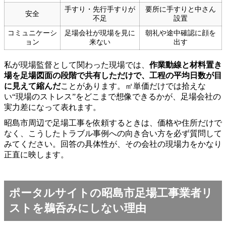
手すり・先行手すりが
要所に手すりと中さん
安全
不足
設置
コミュニケーシ
足場会社が現場を見に
朝礼や途中確認に顔を
ョン
来ない
出す
私が現場監督として関わった現場では、
作業動線と材料置き
場を足場図面の段階で共有しただけで、工程の平均日数が目
に見えて縮んだ
ことがあります。㎡単価だけでは拾えな
い“現場のストレス”をどこまで想像できるかが、足場会社の
実力差になって表れます。
昭島市周辺で足場工事を依頼するときは、価格や住所だけで
なく、こうしたトラブル事例への向き合い方を必ず質問して
みてください。回答の具体性が、その会社の現場力をかなり
正直に映します。
ポータルサイトの昭島市足場工事業者リ
ストを鵜呑みにしない理由