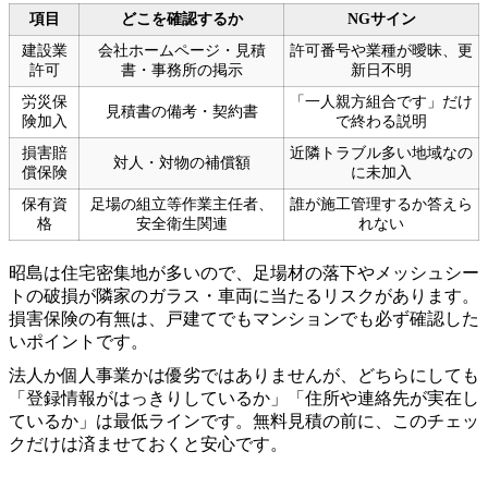
項目
どこを確認するか
NGサイン
建設業
会社ホームページ・見積
許可番号や業種が曖昧、更
許可
書・事務所の掲示
新日不明
労災保
「一人親方組合です」だけ
見積書の備考・契約書
険加入
で終わる説明
損害賠
近隣トラブル多い地域なの
対人・対物の補償額
償保険
に未加入
保有資
足場の組立等作業主任者、
誰が施工管理するか答えら
格
安全衛生関連
れない
昭島は住宅密集地が多いので、足場材の落下やメッシュシー
トの破損が隣家のガラス・車両に当たるリスクがあります。
損害保険の有無は、戸建てでもマンションでも必ず確認した
いポイントです。
法人か個人事業かは優劣ではありませんが、どちらにしても
「登録情報がはっきりしているか」「住所や連絡先が実在し
ているか」は最低ラインです。無料見積の前に、このチェッ
クだけは済ませておくと安心です。