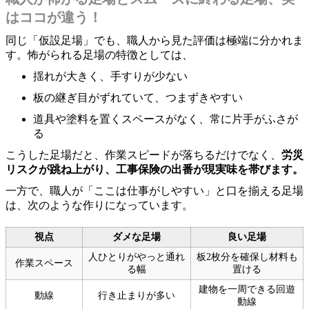
はココが違う！
同じ「仮設足場」でも、職人から見た評価は極端に分かれま
す。怖がられる足場の特徴としては、
揺れが大きく、手すりが少ない
板の継ぎ目がずれていて、つまずきやすい
道具や塗料を置くスペースがなく、常に片手がふさが
る
こうした足場だと、作業スピードが落ちるだけでなく、
労災
リスクが跳ね上がり、工事保険の出番が現実味を帯びます。
一方で、職人が「ここは仕事がしやすい」と口を揃える足場
は、次のような作りになっています。
視点
ダメな足場
良い足場
人ひとりがやっと通れ
板2枚分を確保し材料も
作業スペース
る幅
置ける
建物を一周できる回遊
動線
行き止まりが多い
動線