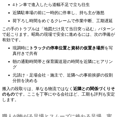
4トン車で進入したら道幅不足で立ち往生
近隣駐車場の前に一時的に停車し、持ち主が激怒
荷下ろし時間をめぐるクレームで作業中断、工期遅延
この手のトラブルは「地図だけ見て当日突っ込む」パターン
で起こります。昭島の現場で安全に進めるには、次の準備が
有効です。
現調時に
トラックの停車位置と資材の仮置き場所
を写
真付きで共有
朝の通勤時間帯と保育園送迎の時間を近隣にヒアリン
グ
元請け・足場会社・施主で、近隣への事前挨拶の役割
分担を決める
搬入の段取りは、単なる物流ではなく
近隣との関係づくりそ
のもの
です。ここを丁寧にやる会社ほど、工期も評判も安定
します。
職人が怖がる足場とスムーズに終わる足場、実