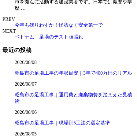
市を拠点に活動する建設業者です。日本では職歴や学
歴 …
PREV
今年も残りわずか！怪我なく安全第一で
NEXT
ベトナム 足場のテスト頑張れ
最近の投稿
2026/08/08
昭島市の足場工事の年収目安｜3年で400万円のリアル
2026/08/07
昭島市の足場工事｜運用費と廃棄物費を踏まえた見積
術
2026/08/06
昭島市の足場工事｜現場別5工法の選定基準
2026/08/05