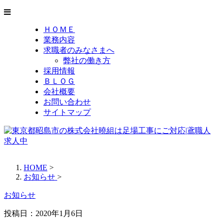
ＨＯＭＥ
業務内容
求職者のみなさまへ
弊社の働き方
採用情報
ＢＬＯＧ
会社概要
お問い合わせ
サイトマップ
HOME
>
お知らせ
>
お知らせ
投稿日：2020年1月6日